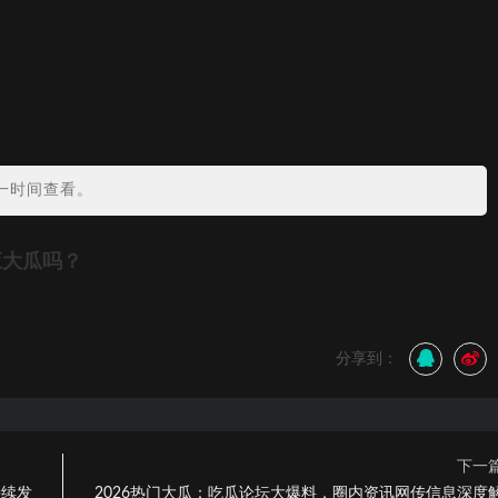
？
一时间查看。
应大瓜吗？
分享到：
下一
持续发
2026热门大瓜：吃瓜论坛大爆料，圈内资讯网传信息深度