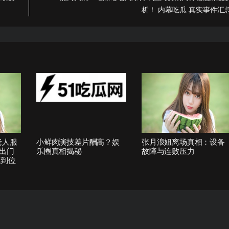
析！ 内幕吃瓜 真实事件汇
老人服
小鲜肉演技差片酬高？娱
张月浪姐离场真相：设备
出门
乐圈真相揭秘
故障与连败压力
真到位