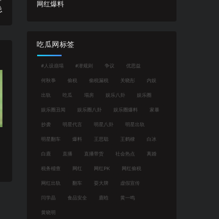
网红爆料
总
吃瓜网标签
#人设崩塌
#潜规则
争议
优思益
何秋亊
偷税
偷税漏税
关晓彤
内娱
出轨
吃瓜
塌房
娱乐八卦
娱乐圈
娱乐圈丑闻
娱乐圈八卦
娱乐圈爆料
家暴
抄袭
明星代言
明星八卦
明星出轨
明星翻车
爆料
王思聪
王鹤棣
白冰
白鹿
直播
直播带货
社会热点
离婚
税务稽查
网红
网红PK
网红偷税
网红出轨
翻车
耍大牌
虚假宣传
闫学晶
食品安全
鹿晗
黄一鸣
黄晓明