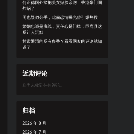
何正德国外搂抱美女贴脸亲吻，香港豪门圈
炸锅了
周也疑似分手，此前恋情曝光曾引爆热搜
婚姻忠诚是底线，责任心是门槛，巨鹿县这
瓜让人沉默
甘肃通渭的瓜有多香？看看网友的评论就知
道了
近期评论
您尚未收到任何评论。
归档
2026 年 8 月
2026 年 7 月