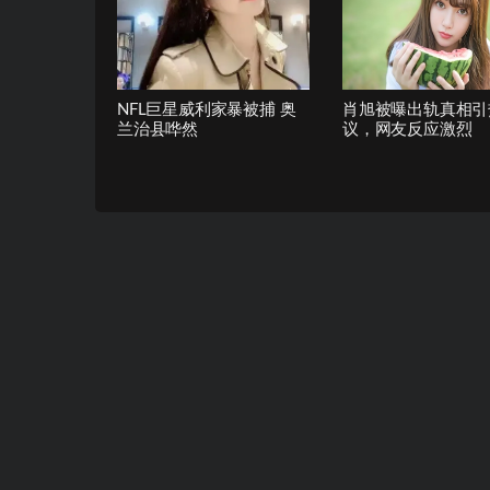
NFL巨星威利家暴被捕 奥
肖旭被曝出轨真相引
兰治县哗然
议，网友反应激烈