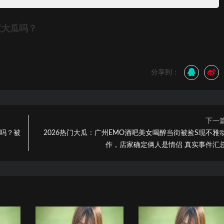
应大瓜吗？
分享到：
下一
你吗？被
2026热门大瓜：广州EMO酒吧美女喝醉当街被捡S现不雅
作，店家确定俩人是情侣 真实事件汇