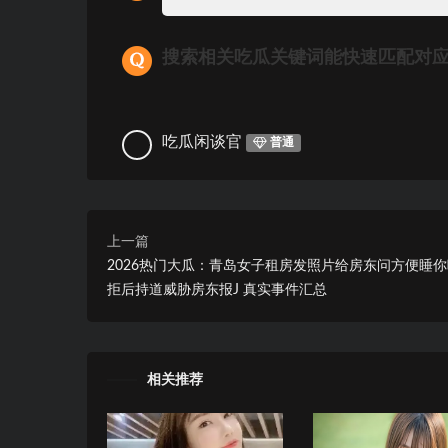
搜索相关吃瓜关键词能快速匹配对
吃瓜闲谈官
普通
上一篇
2026热门大瓜：青岛女子租房发照片给房东问方便睡
拒后持道威胁房东报J 真实事件汇总
相关推荐