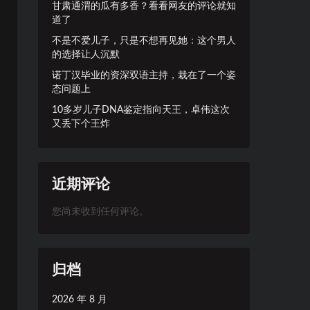
甘肃通渭的瓜有多香？看看网友的评论就知
道了
不是不爱儿子，只是不想再见她：这个男人
的选择让人沉默
诺丁汉毕业的资深双语主持，栽在了一个姿
态问题上
10多岁儿子DNA鉴定指向天王，卓伟这次
又丢下个王炸
近期评论
您尚未收到任何评论。
归档
2026 年 8 月