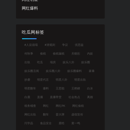
网红爆料
吃瓜网标签
#人设崩塌
#潜规则
争议
优思益
何秋亊
偷税
偷税漏税
关晓彤
内娱
出轨
吃瓜
塌房
娱乐八卦
娱乐圈
娱乐圈丑闻
娱乐圈八卦
娱乐圈爆料
家暴
抄袭
明星代言
明星八卦
明星出轨
明星翻车
爆料
王思聪
王鹤棣
白冰
白鹿
直播
直播带货
社会热点
离婚
税务稽查
网红
网红PK
网红偷税
网红出轨
翻车
耍大牌
虚假宣传
闫学晶
食品安全
鹿晗
黄一鸣