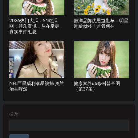
2026热门大瓜：51吃瓜
假洋品牌优思益翻车：明星
网：娱乐资讯，尽在掌握
道歉就够？监管何在
真实事件汇总
NFL巨星威利家暴被捕 奥兰
健康素养66条科普长图
治县哗然
（第37条）
搜索