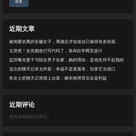
搜索
近期文章
被闺蜜劝离的安徽女子，离婚后才知道自己输得有多彻底
太突然！女优都改行写代码了，靠AI自学网页设计
监控曝光妻子与陌生男子在家，她的理由：是他先对不起我的
这次的聊天记录太炸裂：幸福不是遮羞布，别拿它当借口
朱女士把聊天记录摆上台面：糖衣炮弹背后全是利益
近期评论
您尚未收到任何评论。