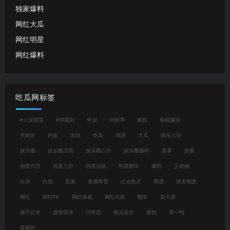
独家爆料
网红大瓜
网红明星
网红爆料
吃瓜网标签
#人设崩塌
#潜规则
争议
何秋亊
偷税
偷税漏税
关晓彤
内娱
出轨
吃瓜
塌房
大瓜
娱乐八卦
娱乐圈
娱乐圈丑闻
娱乐圈八卦
娱乐圈爆料
家暴
抄袭
明星代言
明星八卦
明星出轨
明星翻车
爆料
王鹤棣
白冰
白鹿
直播
直播带货
社会热点
离婚
税务稽查
网红
网红PK
网红偷税
网红出轨
翻车
耍大牌
聊天记录
虚假宣传
闫学晶
食品安全
鹿晗
黄一鸣
黄晓明