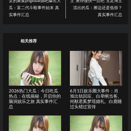
女的聚集phglobal酒吧爆出大
主“奥特慢快一点吧”玉足博主
瓜：富二代斗殴事件始末 真
流出的瓜：擦边还是低俗？
实事件汇总
真实事件汇总
相关推荐
2026热门大瓜：今日吃瓜
6月1日娱乐圈大事件：肖
热点：在线揭秘，开启你的
旭出轨回应、白举纲当爸、
脑洞娱乐之旅 真实事件汇
何猷君奚梦瑶婚礼、白鹿睡
总
过头错过宣传