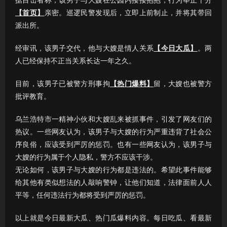
据目击者称，该男子与大嫂在公园内搂搂抱抱，行为举止十分
【首页】
亲密。巡逻民警发现后，立即上前制止，并将其带回
派出所。
经审讯，该男子交代，他与大嫂是情人关系
【今日大瓜】
。两
人已经保持不正当关系长达一年之久。
目前，该男子已被警方刑事拘
【热门爆料】
留，大嫂也被警方
批评教育。
乌兰浩特市一精神小伙和大嫂乱来被抓事件，引发了网友们的
热议。一些网友认为，该男子与大嫂的行为严重违背了社会公
序良俗，应该受到严厉的惩罚。也有一些网友认为，该男子与
大嫂的行为属于个人隐私，警方不应该干涉。
无论如何，该男子与大嫂的行为都是违法的。希望此事件能够
给其他有类似想法的人敲响警钟，让他们知道，法律面前人人
平等，任何违法行为都将受到严厉的惩罚。
以上就是今日最新大瓜、热门瓜爆料内容。每日吃瓜、看最新