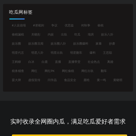
吃瓜网标签
#人设崩塌
#潜规则
争议
优思益
何秋亊
偷税
偷税漏税
关晓彤
内娱
出轨
吃瓜
塌房
娱乐八卦
娱乐圈
娱乐圈丑闻
娱乐圈八卦
娱乐圈爆料
家暴
抄袭
明星代言
明星八卦
明星出轨
明星翻车
爆料
王思聪
王鹤棣
白冰
白鹿
直播
直播带货
社会热点
离婚
税务稽查
网红
网红PK
网红偷税
网红出轨
翻车
耍大牌
虚假宣传
闫学晶
食品安全
鹿晗
黄一鸣
黄晓明
实时收录全网圈内瓜，满足吃瓜爱好者需求