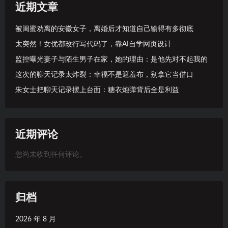
近期文章
被闺蜜劝离的安徽女子，离婚后才知道自己输得有多彻底
太突然！女优都改行写代码了，靠AI自学网页设计
监控曝光妻子与陌生男子在家，她的理由：是他先对不起我的
这次的聊天记录太炸裂：幸福不是遮羞布，别拿它当借口
朱女士把聊天记录摆上台面：糖衣炮弹背后全是利益
近期评论
您尚未收到任何评论。
归档
2026 年 8 月