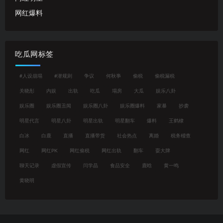
网红爆料
吃瓜网标签
#人设崩塌
#潜规则
争议
何秋亊
偷税
偷税漏税
关晓彤
内娱
出轨
吃瓜
塌房
大瓜
娱乐八卦
娱乐圈
娱乐圈丑闻
娱乐圈八卦
娱乐圈爆料
家暴
抄袭
明星代言
明星八卦
明星出轨
明星翻车
爆料
王鹤棣
白冰
白鹿
直播
直播带货
社会热点
离婚
税务稽查
网红
网红PK
网红偷税
网红出轨
翻车
耍大牌
聊天记录
虚假宣传
闫学晶
食品安全
鹿晗
黄一鸣
黄晓明