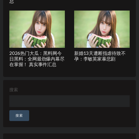
总
2026热门大瓜：黑料网今
新婚13天遭断指虐待致不
日黑料：全网最劲爆内幕尽
孕：李敏英家暴悲剧
在掌握！ 真实事件汇总
搜索
搜索