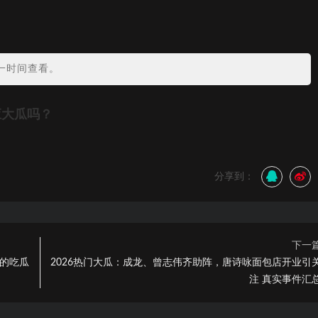
？
一时间查看。
应大瓜吗？
分享到：
下一
你的吃瓜
2026热门大瓜：成龙、曾志伟齐助阵，唐诗咏面包店开业引
注 真实事件汇