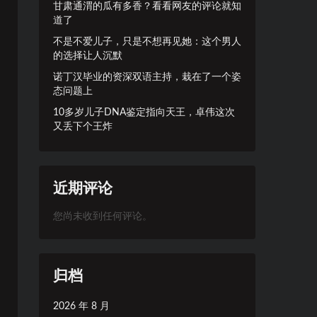
甘肃通渭的瓜有多香？看看网友的评论就知
道了
不是不爱儿子，只是不想再见她：这个男人
的选择让人沉默
诺丁汉毕业的资深双语主持，栽在了一个姿
态问题上
10多岁儿子DNA鉴定指向天王，卓伟这次
又丢下个王炸
近期评论
您尚未收到任何评论。
归档
2026 年 8 月