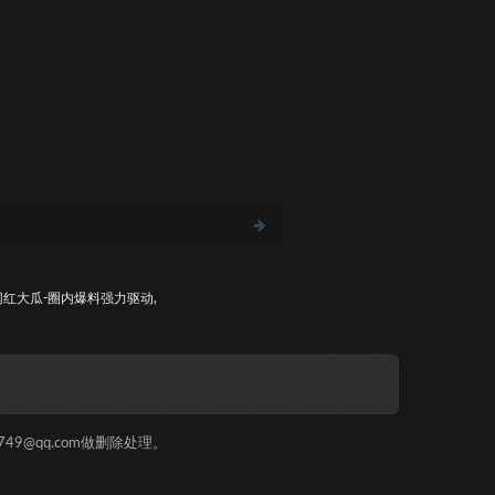
网红大瓜-圈内爆料
强力驱动,
9@qq.com做删除处理。