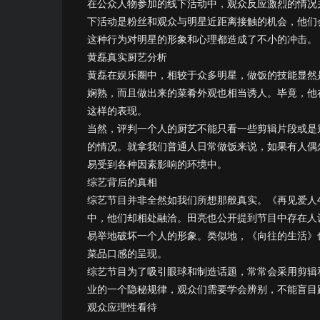
在公众人物参加的线下活动中，观众反应激烈的情况
下活动是粉丝和观众与明星近距离接触的机会，他们
这种行为对明星的形象和心理都造成了不小的冲击。
黄磊真实厨艺分析
黄磊在娱乐圈中，相较于众多明星，做饭的技能显然
娴熟，而且做出来的菜肴外观也相当诱人。毕竟，他
这样的表现。
当然，评判一个人的厨艺不能只看一些剪辑片段或是
的情况。就拿我们普通人日常做饭来说，如果有人偶
易受到各种因素影响的环境中。
综艺背后的真相
综艺节目并非全然如我们所想那般真实。《再见爱人
中，他们却相处融洽。田亮也公开提到节目中存在人
易举地破坏一个人的形象。类似地，《向往的生活》
菜品口感的呈现。
综艺节目为了吸引眼球和制造话题，常常会采用剪辑
业的一个隐秘规律，观众们需要学会辨别，不能盲目
观众应理性看待