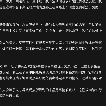
并不少见。网络舆论一旦形成，线下活动便容易引发此类激烈反应。线
会在这种场合下毫无顾忌地表达那些在网络上不便言说的看法。然而，
是毋庸置疑的。在电视节目中，我们常能看到他烹饪的场景，手法通常
在节目中长时间从事烹饪工作，若没有一定的厨艺水平，恐怕难以维持
别人的猜测。综艺节目中有很多不确定因素，可能会出现失误或被误解
尔做不好一顿饭，就不能全盘否定他的厨艺，更别提在节目中，这种容
4》中，杨子和黄圣依的故事在节目中显现出关系不佳，但在现实生活
设设定。袁立在节目中的经历更说明后期剪辑的强大影响力，它能轻而
也可能出现为了迎合观众喜好而剪辑出特定画面的情况，这甚至包括对
和人设等手法，导致观众所看到的未必是事情的真相。这已成为综艺行
跟随节目内容。