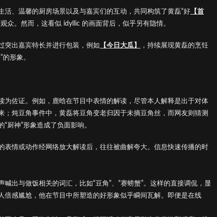
生活、温馨的厨房场景以及与嘉宾们的互动，共同构筑了黄磊“好
【首
。然而，这看似 idyllic 的画面背后，似乎另有隐情。
过突出嘉宾特长并进行包装，例如
【今日大瓜】
，持续展现黄磊的烹饪
”的形象。
读为佐证。例如，鹿晗在节目中表情的解读，尽管本人解释是出于对体
来；炖豆角事件中，黄磊将豆角变老归因于未摘豆角丝，而网友则猜测
“厨神”形象造成了负面影响。
的表情或动作经网络放大解读后，往往被曲解夸大。信息快速传播的时
喊出与做饭相关的词汇，比如“豆角”、“赛螃蟹”。这样的直接调侃，显
人倍感尴尬，他在节目中所塑造的好形象似乎瞬间瓦解。即便是在线