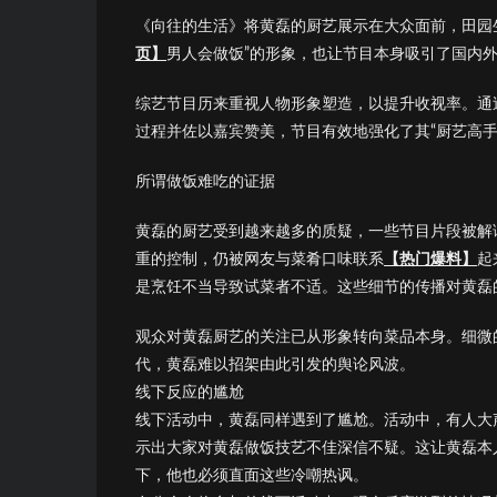
《向往的生活》将黄磊的厨艺展示在大众面前，田园
页】
男人会做饭”的形象，也让节目本身吸引了国内外观众
综艺节目历来重视人物形象塑造，以提升收视率。通
过程并佐以嘉宾赞美，节目有效地强化了其“厨艺高手
所谓做饭难吃的证据
黄磊的厨艺受到越来越多的质疑，一些节目片段被解
重的控制，仍被网友与菜肴口味联系
【热门爆料】
起
是烹饪不当导致试菜者不适。这些细节的传播对黄磊的
观众对黄磊厨艺的关注已从形象转向菜品本身。细微
代，黄磊难以招架由此引发的舆论风波。
线下反应的尴尬
线下活动中，黄磊同样遇到了尴尬。活动中，有人大声
示出大家对黄磊做饭技艺不佳深信不疑。这让黄磊本
下，他也必须直面这些冷嘲热讽。