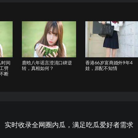
瓜时间
鹿晗八年谣言澄清口碑逆
香港66岁富商婚外9年4
工劈
转，真相如何？
娃，原配不知情
不断
实时收录全网圈内瓜，满足吃瓜爱好者需求