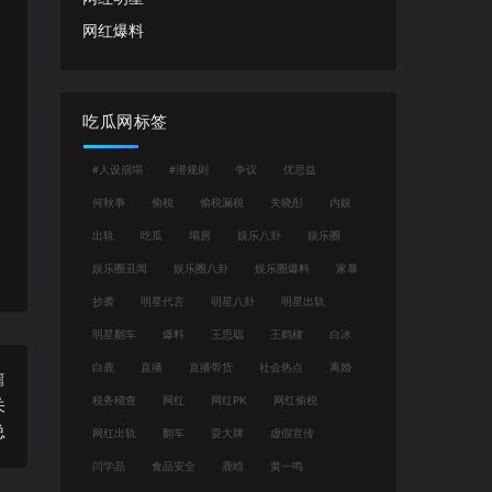
网红爆料
吃瓜网标签
#人设崩塌
#潜规则
争议
优思益
何秋亊
偷税
偷税漏税
关晓彤
内娱
出轨
吃瓜
塌房
娱乐八卦
娱乐圈
娱乐圈丑闻
娱乐圈八卦
娱乐圈爆料
家暴
抄袭
明星代言
明星八卦
明星出轨
明星翻车
爆料
王思聪
王鹤棣
白冰
白鹿
直播
直播带货
社会热点
离婚
篇
税务稽查
网红
网红PK
网红偷税
关
总
网红出轨
翻车
耍大牌
虚假宣传
闫学晶
食品安全
鹿晗
黄一鸣